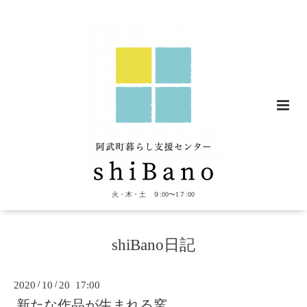
火・木・土 ９:00〜1７:00
shiBano日記
2020
/
10
/
20 17:00
新たな作品が生まれる窯