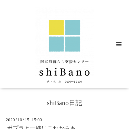
火・木・土 ９:00〜1７:00
shiBano日記
2020
/
10
/
15 15:00
ポプラと一緒にこれからも