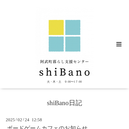
火・木・土 ９:00〜1７:00
shiBano日記
2025
/
02
/
24 12:58
ボードゲームカフェのお知らせ