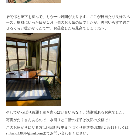
居間①と廊下を挟んで、もう一つ居間があります。ここが日当たり良好スペ
ース。取材にいった日が１月下旬のお天気の日でしたが、暖房いらずで過ご
せるくらい暖かかったです。お昼寝したら最高でしょうね〜。
そしてやっぱり綺麗！空き家っぽい臭いもなく、清潔感あるお家でした。
写真がたくさんあるので、水回りと二階の様子は次回の投稿で！
このお家がきになる方は阿武町役場まちづくり推進課08388-2-3311もしくは
shibano3388@gmail.comまでお問い合わせください。