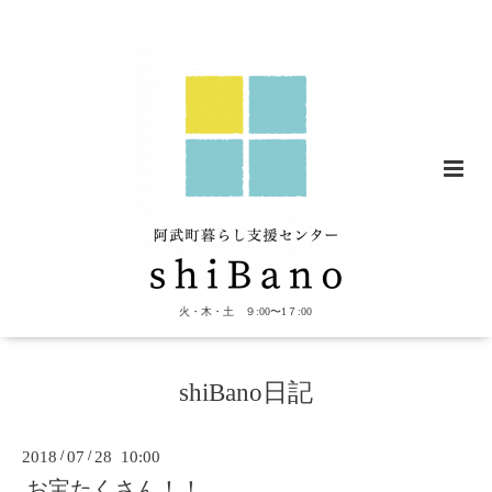
火・木・土 ９:00〜1７:00
shiBano日記
2018
/
07
/
28 10:00
お宝たくさん！！