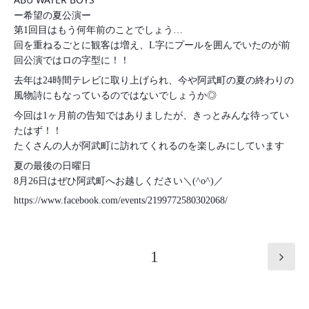
ー希望の夏公演ー
第1回目はもう何年前のことでしょう…
回を重ねるごとに観客は増え、L字にプールを囲んでいたのが前
回公演ではロの字型に！！
去年は24時間テレビに取り上げられ、今や阿武町の夏の終わりの
風物詩にもなっているのではないでしょうか◎
今回は1ヶ月前の告知ではありましたが、きっとみんな待ってい
たはず！！
たくさんの人が阿武町に訪れてくれるのを楽しみにしています
夏の最後の日曜日
8月26日はぜひ阿武町へお越しください＼(^o^)／
https://www.facebook.com/events/2199772580302068/
1