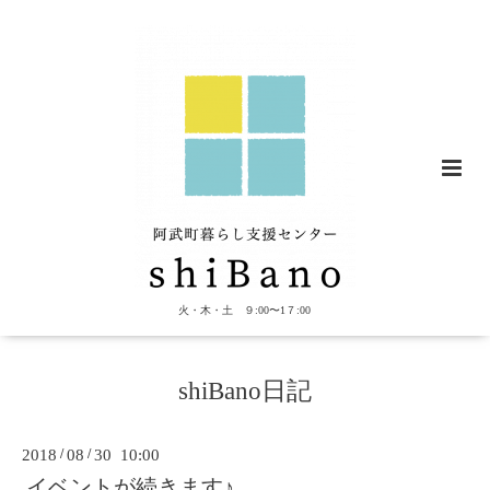
火・木・土 ９:00〜1７:00
shiBano日記
2018
/
08
/
30 10:00
イベントが続きます♪