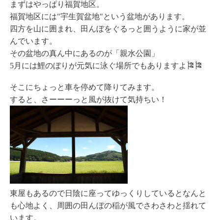
まずはやっぱり福賀地区。
福賀地区には"宇生賀盆地"という盆地があります。
四方を山に囲まれ、田んぼをぐるっと囲うように家が並
んでいます。
その盆地の真ん中にあるのが「親水公園」
5月には鯉のぼりが元気に泳ぐ場所でもありますよ🎏🎏
そこにちょっと車を停めて降りてみます。
すると、さーーーっと風が抜けて気持ちい！
東屋もあるので日陰に座ってゆっくりしているとなんと
も心地よく、周囲の田んぼの稲が風でさわさわと揺れて
います。