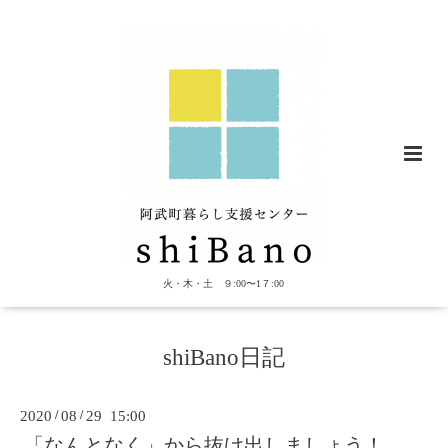
火・木・土 ９:00〜1７:00
shiBano日記
2020
/
08
/
29 15:00
「なんとなく」から抜け出しましょう！