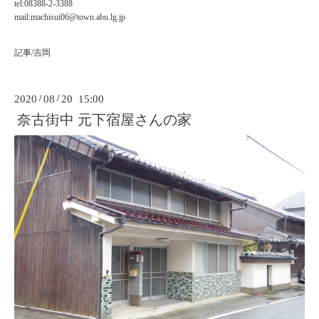
tel:08388-2-3388
mail:machisui06@town.abu.lg.jp
記事/吉岡
2020
/
08
/
20 15:00
奈古街中 元下宿屋さんの家