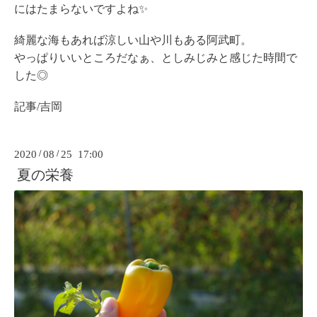
にはたまらないですよね✨
綺麗な海もあれば涼しい山や川もある阿武町。
やっぱりいいところだなぁ、としみじみと感じた時間で
した◎
記事/吉岡
2020
/
08
/
25 17:00
夏の栄養