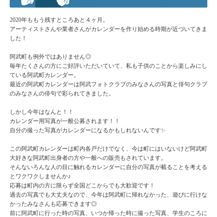
2020年ももう残すところあと４ヶ月。
アーティストさんや業者さんがカレンダーを作り始める時期が近づいてきま
した！
阿武町も例外ではありません◎
毎年たくさんの方にご好評いただいていて、私も子供のことから楽しみにし
ている阿武町カレンダー。
最近の阿武町カレンダーは阿武フォトクラブのみなさんの写真と俳句クラブ
のみなさんの俳句で彩られてきました。
しかし今年はなんと！！
カレンダー用写真が一般公募されます！！
自分の撮った写真がカレンダーになるかもしれないんです✨
この阿武町カレンダーは町内各戸だけでなく、今は町にはいないけど阿武町
大好きな阿武町出身者の方や一般への販売もされています。
そんないろんな人の目に触れるカレンダーに自分の写真が載ることを考える
とワクワクしませんか♪
応募は町内の方に限らず全国どこからでも大歓迎です！
過去の写真でも大丈夫なので、今年は阿武町に帰れなかった、遊びに行けな
かったみなさんも応募できます◎
前に阿武町に行った時の写真、いつか帰った時に撮った写真、学生のころに