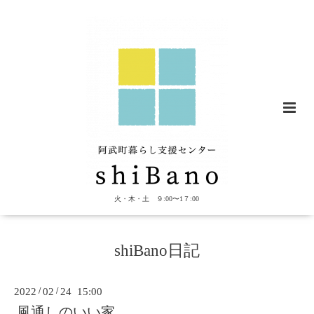
火・木・土 ９:00〜1７:00
shiBano日記
2022
/
02
/
24 15:00
風通しのいい家