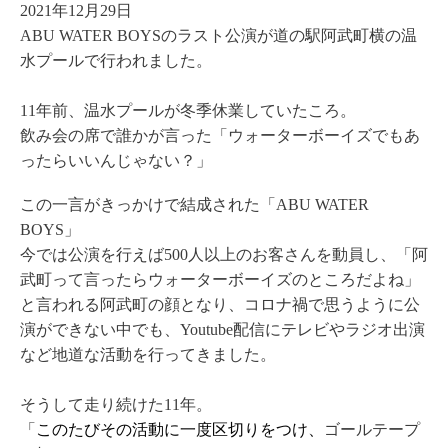
2021年12月29日
ABU WATER BOYSのラスト公演が道の駅阿武町横の温
水プールで行われました。
11年前、温水プールが冬季休業していたころ。
飲み会の席で誰かが言った「ウォーターボーイズでもあ
ったらいいんじゃない？」
この一言がきっかけで結成された「ABU WATER
BOYS」
今では公演を行えば500人以上のお客さんを動員し、「阿
武町って言ったらウォーターボーイズのところだよね」
と言われる阿武町の顔となり、コロナ禍で思うように公
演ができない中でも、Youtube配信にテレビやラジオ出演
など地道な活動を行ってきました。
そうして走り続けた11年。
このたびその活動に一度区切りをつけ、
「
ゴールテープ