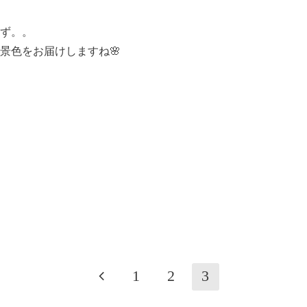
ず。。
景色をお届けしますね🌸
1
2
3