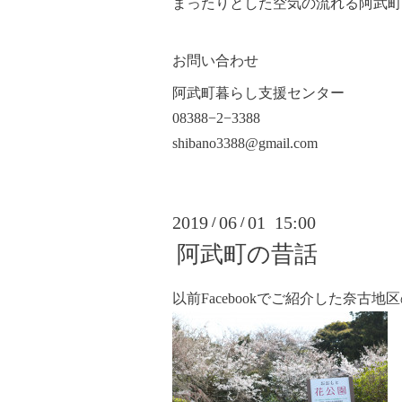
まったりとした空気の流れる阿武町
お問い合わせ
阿武町暮らし支援センター
08388−2−3388
shibano3388@gmail.com
2019
06
01 15:00
/
/
阿武町の昔話
以前Facebookでご紹介した奈古