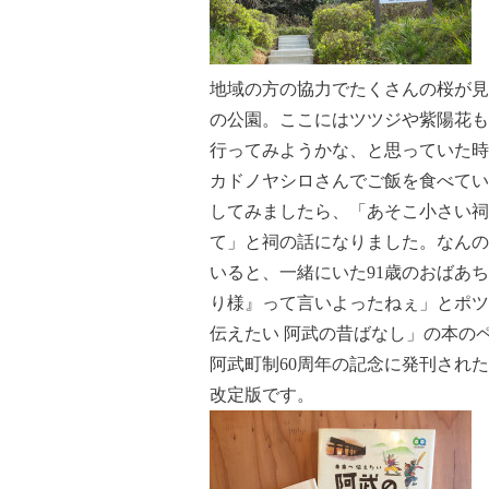
地域の方の協力でたくさんの桜が見
の公園。ここにはツツジや紫陽花も
行ってみようかな、と思っていた時
カドノヤシロさんでご飯を食べてい
してみましたら、「あそこ小さい祠
て」と祠の話になりました。なんの
いると、一緒にいた91歳のおばあ
り様』って言いよったねぇ」とポツ
伝えたい 阿武の昔ばなし」の本の
阿武町制60周年の記念に発刊された
改定版です。