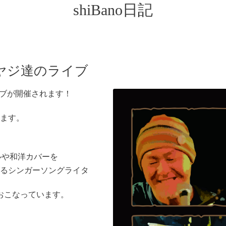
shiBano日記
ヤジ達のライブ
でライブが開催されます！
ます。
ルや和洋カバーを
るシンガーソングライタ
でおこなっています。