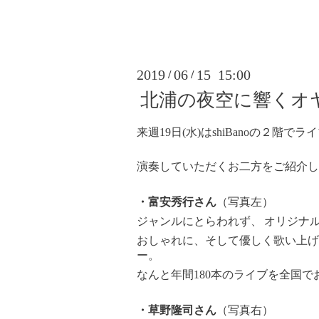
2019
06
15 15:00
/
/
北浦の夜空に響くオ
来週19日(水)はshiBanoの２階
演奏していただくお二方をご紹介し
・富安秀行さん
（写真左）
ジャンルにとらわれず、
オリジナ
おしゃれに、そして優しく歌い上げ
ー。
なんと年間180本のライブを全国
・草野隆司さん
（写真右）