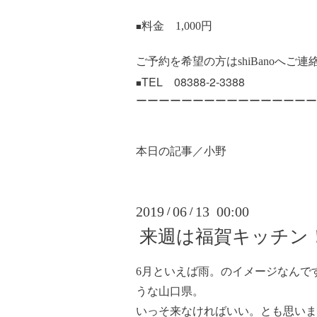
料金 1,000円
■
ご予約を希望の方はshiBanoへご連
TEL 08388-2-3388
■
ーーーーーーーーーーーーーーーー
本日の記事／小野
2019
06
13 00:00
/
/
来週は福賀キッチン
6月といえば雨。のイメージなんで
うな山口県。
いっそ来なければいい。とも思いま