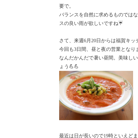
要で。
バランスを自然に求めるものではな
スの良い雨が欲しいですね☔️
さて、来週6月20日からは福賀キッ
今回も3日間、昼と夜の営業となり
なんだかんだで暑い昼間。美味しい
ょう💪💪
最近は日が長いので19時といえど