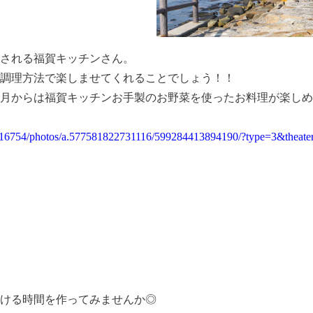
される福賀キッチンさん。
調理方法で楽しませてくれることでしょう！！
月からは福賀キッチンお手製のお野菜を使ったお料理が楽しめる
16754/photos/a.577581822731116/599284413894190/?type=3&theate
ける時間を作ってみませんか◎