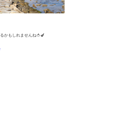
かもしれませんね🍅🍆
r