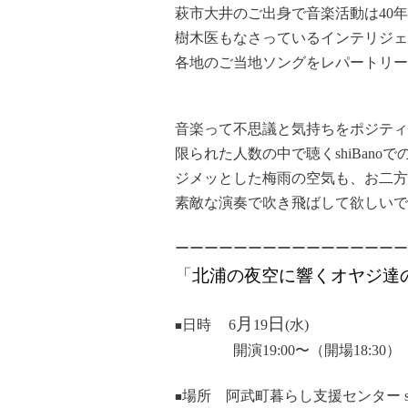
萩市大井のご出身で音楽活動は40
樹木医もなさっているインテリジェ
各地のご当地ソングをレパートリー
音楽って不思議と気持ちをポジティ
限られた人数の中で
聴く
shiBanoで
ジメッとした梅雨の空気も、お二方
素敵な演奏で吹き飛ばして
欲しいで
ーーーーーーーーーーーーーーーー
「
北浦の夜空に響くオヤジ達
月
日
日時
6
19
(水)
■
開演19:00〜（開場18:30）
場所 阿武町暮らし支援センター shi
■