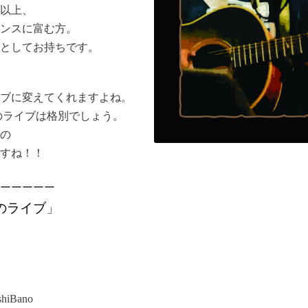
年以上、
ンスに富む方。
としてお持ちです。
ブに
変えてくれますよね。
の
ライブは格別でしょう。
の
すね！！
ーーーーー
のライブ
」
Bano