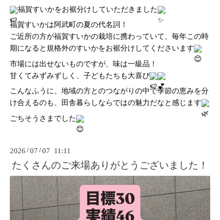
福賀すいかをお裾分けしていただきました
福賀すいかは阿武町の夏の代名詞！
ご近所の方が福賀すいかの栽培に携わっていて、毎年この時
期になると規格外のすいかをお裾分けしてくださいます
市場には出せないものですが、味は一級品！
甘くてみずみずしく、子どもたちも大喜び
こんなふうに、地域の方とのつながりの中で季節の恵みを分
け合えるのも、田舎暮らしならではの魅力だなと感じます
ごちそうさまでした
2026
/
07
/
07 11:11
たくさんのご来場ありがとうございました！