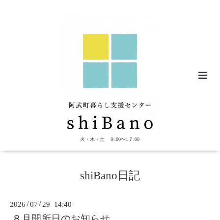
火・木・土 ９:00〜1７:00
shiBano日記
2026
/
07
/
29 14:40
８月開所日のお知らせ