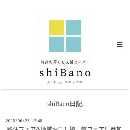
火・木・土 ９:00〜1７:00
shiBano日記
2026
/
06
/
23 15:48
移住フェア&地域おこし協力隊フェアに参加