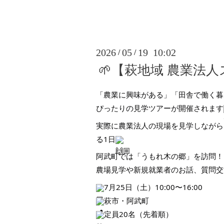
2026
05
19 10:02
/
/
🌱【萩地域 農業法
「農業に興味がある」「田舎で働く暮
ぴったりの見学ツアーが開催されます
実際に農業法人の現場を見学しながら
る1日
阿武町では「うもれ木の郷」を訪問！
農場見学や新規就業者のお話、質問交
7月25日（土）10:00〜16:00
萩市・阿武町
定員20名（先着順）