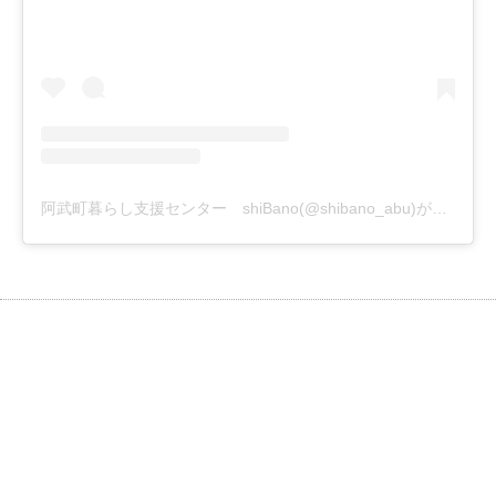
阿武町暮らし支援センター shiBano(@shibano_abu)がシェアした投稿