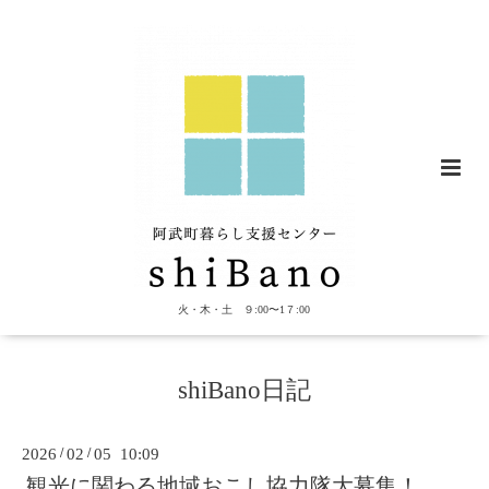
火・木・土 ９:00〜1７:00
shiBano日記
2026
/
02
/
05 10:09
観光に関わる地域おこし協力隊大募集！