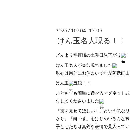
2025
10
04 17:06
/
/
けん玉名人現る！！
どんより空模様の土曜日昼下がり
けん玉名人が突如現れました
現在は県外にお住まいですが阿武町出
けん玉
五段！！
こどもでも簡単に遊べるマグネット式
付してくださいました
「技を見せてほしい！」という急なリ
さり、「餅つき」をはじめいろんな技
子どもたちは真剣な表情で見入ってい