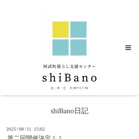
火・木・土 ９:00〜1７:00
shiBano日記
2025
/
08
/
11 15:02
第二回開催決定！！