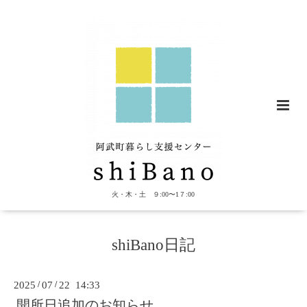
火・木・土 ９:00〜1７:00
shiBano日記
2025
/
07
/
22 14:33
開所日追加のお知らせ