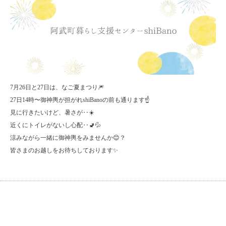
7月26日と27日は、なご夏まつり🎆
27日14時〜御神輿が担がれshiBanoの前も通ります☝️
見に行きたいけど、暑さが‥☀️
近くにトイレがないし心配‥🚽💦
涼みながら一緒に御神輿をみませんか😊？
皆さまのお越しをお待ちしております✨