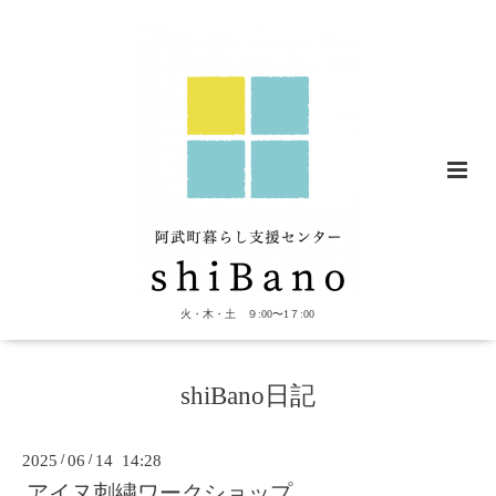
火・木・土 ９:00〜1７:00
shiBano日記
2025
/
06
/
14 14:28
アイヌ刺繍ワークショップ