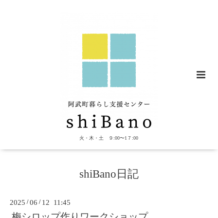
火・木・土 ９:00〜1７:00
shiBano日記
2025
/
06
/
12 11:45
梅シロップ作りワークショップ