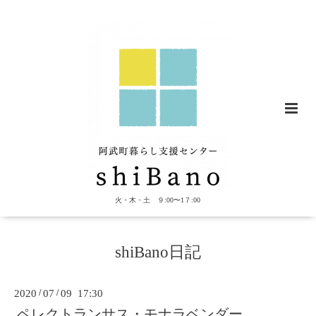
火・木・土 ９:00〜1７:00
shiBano日記
2020
/
07
/
09 17:30
ペレクトランサス・モナラベンダー