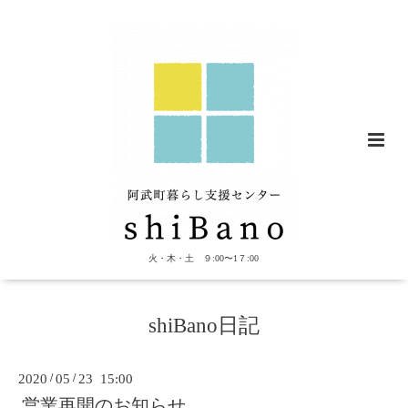
火・木・土 ９:00〜1７:00
shiBano日記
2020
/
05
/
23 15:00
営業再開のお知らせ