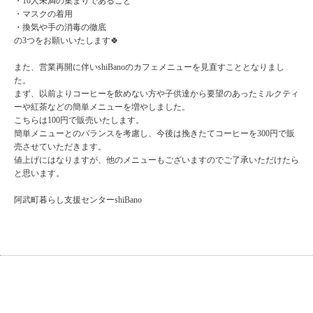
・10人未満の集まりであること
・マスクの着用
・換気や手の消毒の徹底
の3つをお願いいたします🍀
また、営業再開に伴いshiBanoのカフェメニューを見直すこととなりまし
た。
まず、以前よりコーヒーを飲めない方や子供達から要望のあったミルクティ
ーや紅茶などの簡単メニューを増やしました。
こちらは100円で販売いたします。
簡単メニューとのバランスを考慮し、今後は挽きたてコーヒーを300円で販
売させていただきます。
値上げにはなりますが、他のメニューもございますのでご了承いただけたら
と思います。
阿武町暮らし支援センターshiBano