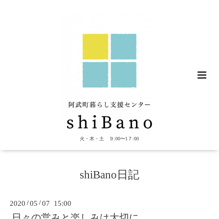
火・木・土 ９:00〜1７:00
shiBano日記
2020
/
05
/
07 15:00
日々の営みと楽しみは大切に