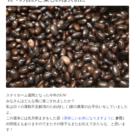
ステイホーム週間となった今年のGW
みなさんはどんな風に過ごされましたか？
私は日々の運動不足解消のため(珍しく)家の農業のお手伝いをしていました
よ。
この週末には先月籾まきをした苗（
美味しいお米になりますように
参照）
の
田植えもありますのでまたその様子もまたお伝えできたらな、と思いま
す！