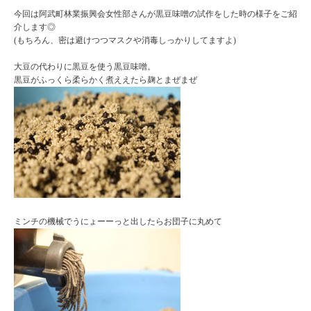
今回は阿武町林業振興会女性部さんが黒豆味噌の試作をした時の様子をご紹
介します◎
(もちろん、密は避けつつマスクや消毒しっかりしてますよ)
大豆の代わりに黒豆を使う黒豆味噌。
黒豆がふっくら柔らかく煮ええたら麹とまぜまぜ
ミンチの機械でうにょーーっと出したらお団子に丸めて