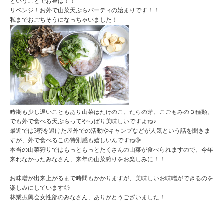
ということでお昼は！！
リベンジ！お外で山菜天ぷらパーティの始まりです！！
私までおごちそうになっちゃいました！
時期も少し遅いこともあり山菜はたけのこ、たらの芽、こごもみの３種類。
でも外で食べる天ぷらってやっぱり美味しいですよね♪
最近では3密を避けた屋外での活動やキャンプなどが人気という話を聞きま
すが、外で食べるこの特別感も嬉しいんですね🌞
本当の山菜狩りではもっともっとたくさんの山菜が食べられますので、今年
来れなかったみなさん、来年の山菜狩りをお楽しみに！！
お味噌が出来上がるまで時間もかかりますが、美味しいお味噌ができるのを
楽しみにしています◎
林業振興会女性部のみなさん、ありがとうございました！