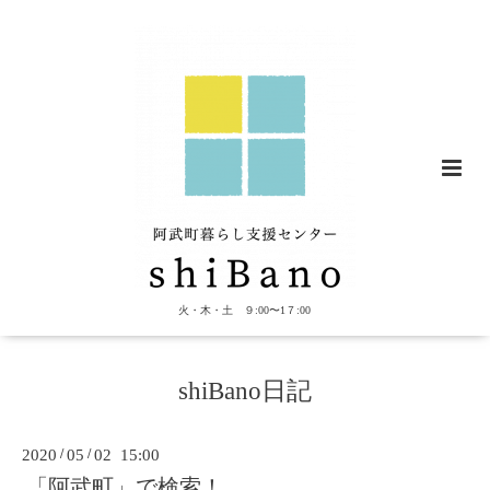
火・木・土 ９:00〜1７:00
shiBano日記
2020
/
05
/
02 15:00
「阿武町」で検索！