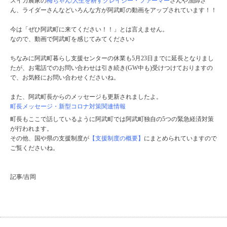
スイカ農家の
梅ちゃん/人生を耕すクレイジー・ファーマー
さんや漁師さ
ん、ライダーさんなどいろんな方が阿武町の動画をアップされています！！
今は「ぜひ阿武町に来てください！！」とは言えません。
なので、動画で阿武町を感じてみてください♪
ちなみに阿武町暮らし支援センターの休業も5月23日までに延長となりまし
たが、お電話でのお問い合わせは引き続き(GW中も)受けつけておりますの
で、お気軽にお問い合わせくださいね。
また、阿武町長からのメッセージも更新されましたよ。
町長メッセージ・新型コロナ対策関連情報
町長もここで話しているように阿武町では阿武町独自の5つの緊急経済対策
が行われます。
その他、国や県の支援制度が
【支援制度の概要】
にまとめられていますので
ご覧くださいね。
記事/吉岡