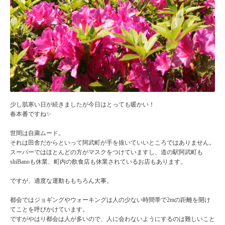
少し肌寒い日が続きましたが今日はとっても暖かい！
春本番ですね✨
世間は自粛ムード。
それは田舎だからといって阿武町が手を抜いていいところではありません。
スーパーではほとんどの方がマスクをつけていますし、道の駅阿武町も
shiBanoも休業、町内の飲食店も休業されているお店もあります。
ですが、適度な運動ももちろん大事。
都会ではジョギングやウォーキングは人の少ない時間帯で2mの距離を開け
てことを呼びかけています。
ですがやはり都会は人が多いので、人に会わないようにするのは難しいこと