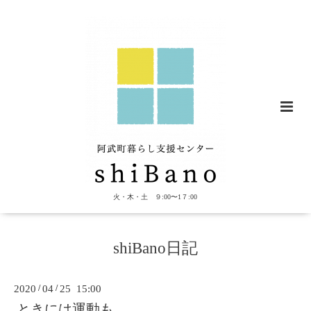
火・木・土 ９:00〜1７:00
shiBano日記
2020
/
04
/
25 15:00
ときには運動も