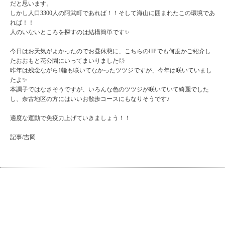
だと思います。
しかし人口3300人の阿武町であれば！！そして海山に囲まれたこの環境であ
れば！！
人のいないところを探すのは結構簡単です✨
今日はお天気がよかったのでお昼休憩に、こちらのHPでも何度かご紹介し
たおおもと花公園にいってまいりました◎
昨年は残念ながら1輪も咲いてなかったツツジですが、今年は咲いていまし
たよ✨
本調子ではなさそうですが、いろんな色のツツジが咲いていて綺麗でした
し、奈古地区の方にはいいお散歩コースにもなりそうです♪
適度な運動で免疫力上げていきましょう！！
記事/吉岡