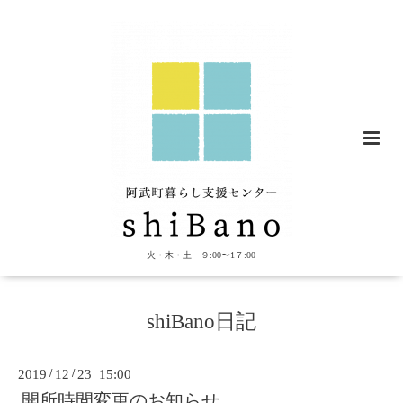
火・木・土 ９:00〜1７:00
shiBano日記
2019
/
12
/
23 15:00
開所時間変更のお知らせ