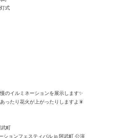
灯式
慢のイルミネーションを展示します✨
があったり花火が上がったりしますよ🎇
駅阿武町
ションフェスティバル in 阿武町 公演