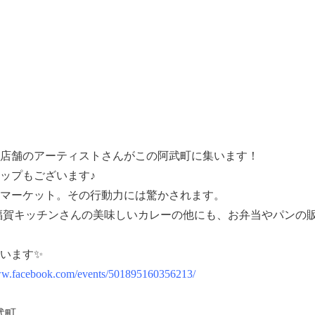
0店舗のアーティストさんがこの阿武町に集います！
ップもございます♪
マーケット。その行動力には驚かされます。
いた福賀キッチンさんの美味しいカレーの他にも、お弁当やパン
います✨
www.facebook.com/events/501895160356213/
武町