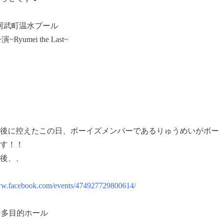
道の駅阿武町温水プール
mei the Last~
後に控えたこの日、ボーイズメンバーであるりゅうめいがボー
す！！
後、、
www.facebook.com/events/474927729800614/
ー多目的ホール