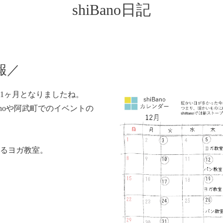
shiBano日記
報／
と1ヶ月となりましたね。
anoや阿武町でのイベントの
いるヨガ教室。