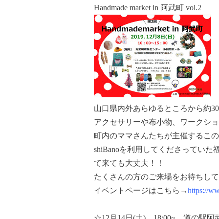
Handmade market in 阿武町 vol.2
山口県内外あらゆるところから約3
アクセサリーや布小物、ワークショ
町内のママさんたちが主催するこの
shiBanoを利用してくださって
て来ても大丈夫！！
たくさんの方のご来場をお待ちして
イベントページはこちら→
https://
☆12月14日(土) 18:00~ 道の駅阿