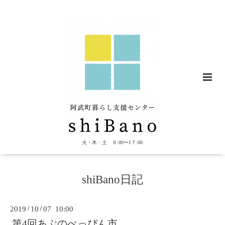
火・木・土 ９:00〜1７:00
shiBano日記
2019
/
10
/
07 10:00
第4回あぶのべっぴん市