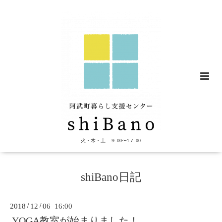
火・木・土 ９:00〜1７:00
shiBano日記
2018
/
12
/
06 16:00
YOGA教室が始まりました！