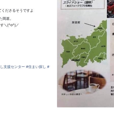
してくださるそうですよ
✨
た岡甚。
＼(^o^)／
✨
✨
し支援センター
#
住まい探し
#