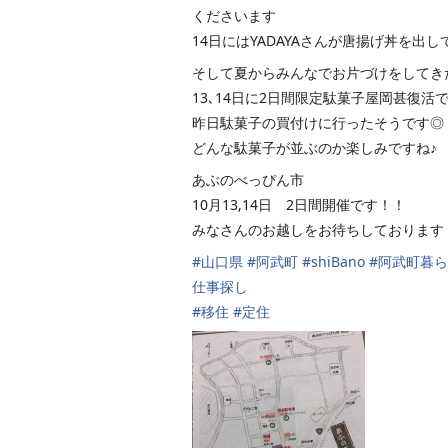
くださいます
☕️
14日にはYADAYAさんが唐揚げ丼を出
そして夏からみんなでお片づけをしてき
13､14日に2日間限定駄菓子屋岡甚復活です
昨日駄菓子の買付けに行ったそうです◎
どんな駄菓子が並ぶのか楽しみですね♪
あぶのべっぴん市
10月13,14日 2日間開催です！！
みなさんのお越しをお待ちしております
#
山口県
#
阿武町
#
shiBano
#
阿武町暮ら
仕事探し
#
移住
#
定住