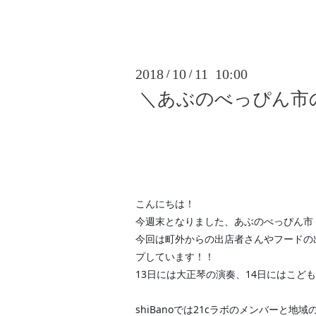
2018
10
11 10:00
/
/
＼あぶのべっぴん市
こんにちは！
今週末となりました、あぶのべっぴん市
今回は町外からの出店者さんやフードの
プしています！！
13日には大正琴の演奏、14日にはこど
shiBanoでは21cラボのメンバーと