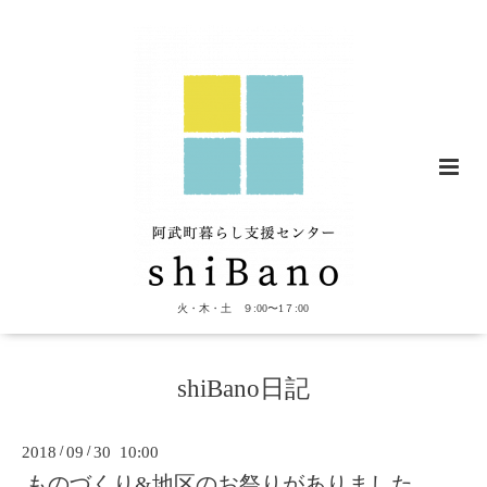
火・木・土 ９:00〜1７:00
shiBano日記
2018
/
09
/
30 10:00
ものづくり&地区のお祭りがありました