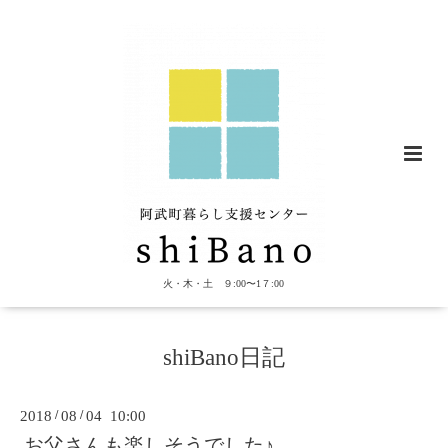
火・木・土 ９:00〜1７:00
shiBano日記
2018
/
08
/
04 10:00
お父さんも楽しそうでした♪