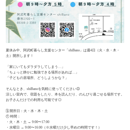
夏休み中、阿武町暮らし支援センター「shiBano」は
週4日（火・水・木・
土）開所します！
「家にいてもダラダラしてしまう…」
「ちょっと静かに勉強できる場所があれば…」
「子どもの居場所、どうしようかな？」
そんなとき、shiBanoを気軽に使ってください😊
涼しい室内で、宿題をしたり、本を読んだり、のんびり過ごせる場所です。
お子さんだけでの利用も可能です◎
🗓 開所日：火・水・木・土
🕙 時間：
・火・木・土 → 9:00〜17:00
・水曜日 → 9:00〜16:00（※水曜だけ少し早めの時間です！）