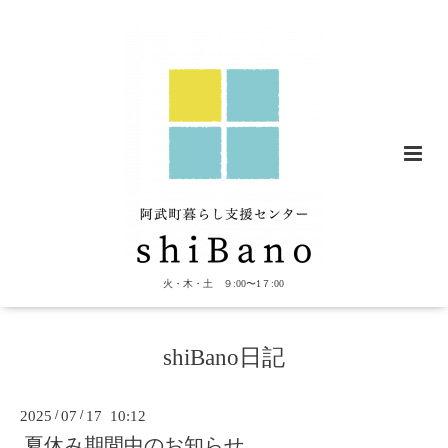
火・木・土 ９:00〜1７:00
shiBano日記
2025
/
07
/
17 10:12
夏休み期間中のお知らせ