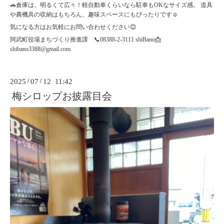
🚗倉庫は、明るくて広々！軽自動車くらいなら駐車もOKなサイズ感。 道具
や農機具の収納はもちろん、趣味スペースにもぴったりです☺️
気になる方はお気軽にお問い合わせください😊
阿武町役場まちづくり推進課 📞08388-2-3111 shiBano📩
shibano3388@gmail.com
2025
/
07
/
12 11:42
梅シロップお披露目会