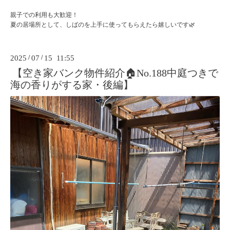
親子での利用も大歓迎！
夏の居場所として、しばのを上手に使ってもらえたら嬉しいです🌿
2025
/
07
/
15 11:55
【空き家バンク物件紹介🏠No.188中庭つきで
海の香りがする家・後編】