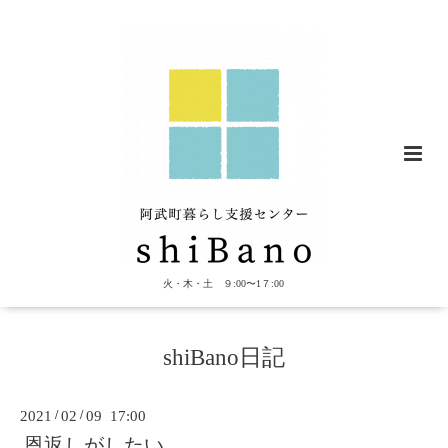
火・木・土 ９:00〜1７:00
shiBano日記
2021
/
02
/
09 17:00
恩返しがしたい