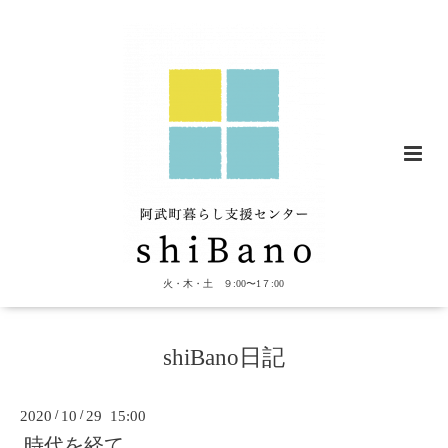
火・木・土 ９:00〜1７:00
shiBano日記
2020
/
10
/
29 15:00
時代を経て