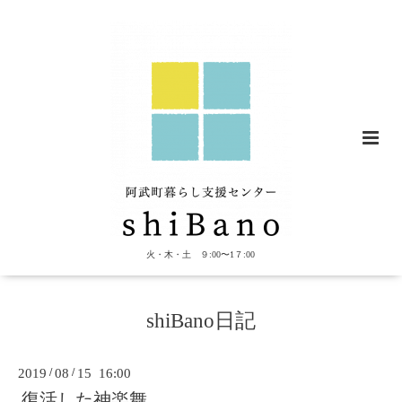
火・木・土 ９:00〜1７:00
shiBano日記
2019
/
08
/
15 16:00
復活した神楽舞